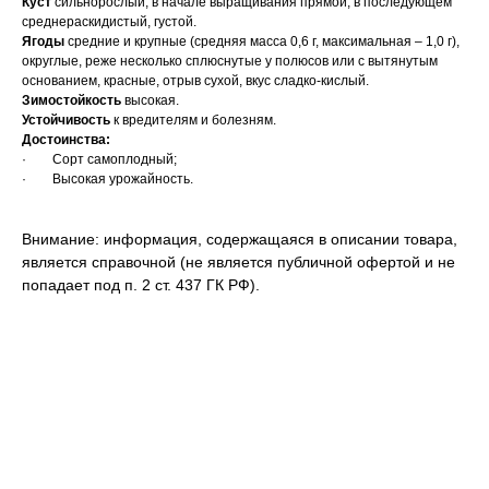
Куст
сильнорослый, в начале выращивания прямой, в последующем
среднераскидистый, густой.
Ягоды
средние и крупные (средняя масса 0,6 г, максимальная – 1,0 г),
округлые, реже несколько сплюснутые у полюсов или с вытянутым
основанием, красные, отрыв сухой, вкус сладко-кислый.
Зимостойкость
высокая.
Устойчивость
к вредителям и болезням.
Достоинства:
· Сорт самоплодный;
· Высокая урожайность.
Внимание: информация, содержащаяся в описании товара,
является справочной (не является публичной офертой и не
попадает под п. 2 ст. 437 ГК РФ).