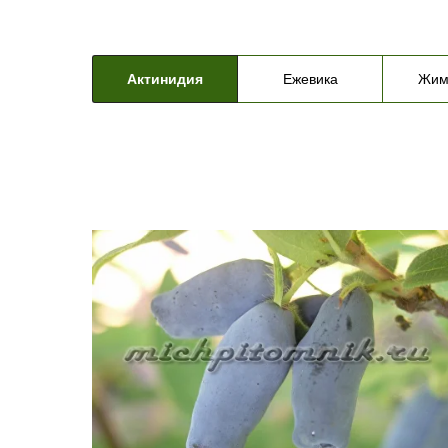
Актинидия
Ежевика
Жим