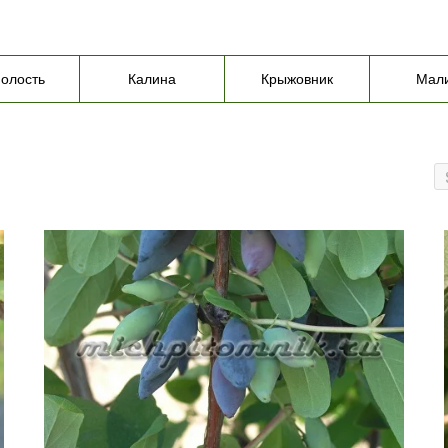
олость
Калина
Крыжовник
Мал
Tilda