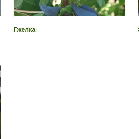
Гжелка