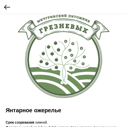
Янтарное ожерелье
Срок созревания
зимний.