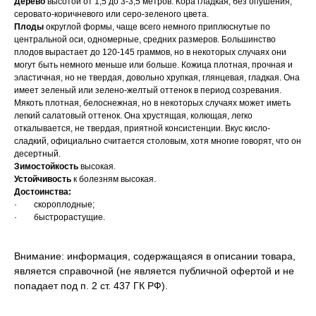
Дерево
высотой от 1,5 до 3-3,5 метров. Кора гладкая, без опушения,
серовато-коричневого или серо-зеленого цвета.
Плоды
округлой формы, чаще всего немного приплюснутые по
центральной оси, одномерные, средних размеров. Большинство
плодов вырастает до 120-145 граммов, но в некоторых случаях они
могут быть немного меньше или больше. Кожица плотная, прочная и
эластичная, но не твердая, довольно хрупкая, глянцевая, гладкая. Она
имеет зеленый или зелено-желтый оттенок в период созревания.
Мякоть плотная, белоснежная, но в некоторых случаях может иметь
легкий салатовый оттенок. Она хрустящая, колющая, легко
откалывается, не твердая, приятной консистенции. Вкус кисло-
сладкий, официально считается столовым, хотя многие говорят, что он
десертный.
Зимостойкость
высокая.
Устойчивость
к болезням высокая.
Достоинства:
· скороплодные;
· быстрорастущие.
Внимание: информация, содержащаяся в описании товара,
является справочной (не является публичной офертой и не
попадает под п. 2 ст. 437 ГК РФ).