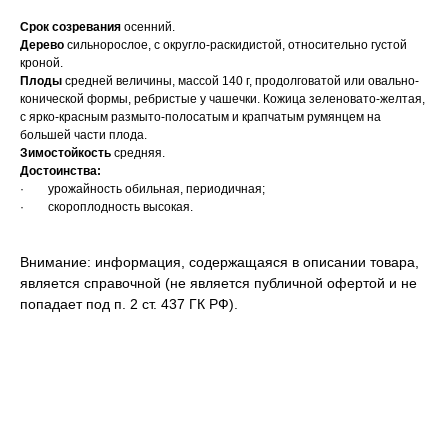
Срок созревания
осенний.
Дерево
сильнорослое, с округло-раскидистой, относительно густой
кроной.
Плоды
средней величины, массой 140 г, продолговатой или овально-
конической формы, ребристые у чашечки. Кожица зеленовато-желтая,
с ярко-красным размыто-полосатым и крапчатым румянцем на
большей части плода.
Зимостойкость
средняя.
Достоинства:
· урожайность обильная, периодичная;
· скороплодность высокая.
Внимание: информация, содержащаяся в описании товара,
является справочной (не является публичной офертой и не
попадает под п. 2 ст. 437 ГК РФ).