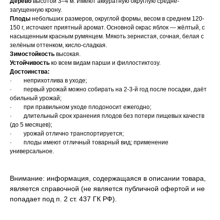
Дерево
высотой 3–4 м. Имеют аккуратную округлую средне-
загущенную крону.
Плоды
небольших размеров, округлой формы, весом в среднем 120-
150 г, источают приятный аромат. Основной окрас яблок — жёлтый, с
насыщенным красным румянцем. Мякоть зернистая, сочная, белая с
зелёным оттенком, кисло-сладкая.
Зимостойкость
высокая.
Устойчивость
ко всем видам парши и филлостиктозу.
Достоинства:
· неприхотлива в уходе;
· первый урожай можно собирать на 2-3-й год после посадки, даёт
обильный урожай;
· при правильном уходе плодоносит ежегодно;
· длительный срок хранения плодов без потери пищевых качеств
(до 5 месяцев);
· урожай отлично транспортируется;
· плоды имеют отличный товарный вид; применение
универсальное.
Внимание: информация, содержащаяся в описании товара,
является справочной (не является публичной офертой и не
попадает под п. 2 ст. 437 ГК РФ).