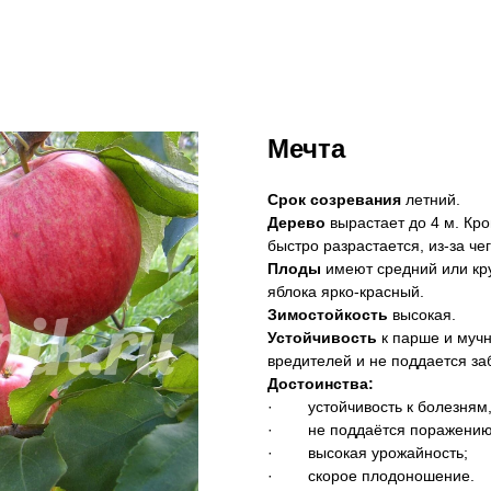
Мечта
Срок созревания
летний.
Дерево
вырастает до 4 м. Кро
быстро разрастается, из-за ч
Плоды
имеют средний или кру
яблока ярко-красный.
Зимостойкость
высокая.
Устойчивость
к парше и мучн
вредителей и не поддается з
Достоинства:
· устойчивость к болезням,
· не поддаётся поражению
· высокая урожайность;
· скорое плодоношение.