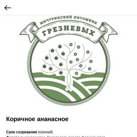
Коричное ананасное
Срок созревания
осенний.