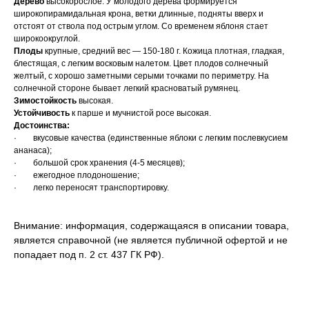
Дерево
высокорослое. У молодого дерева формируется
широкопирамидальная крона, ветки длинные, подняты вверх и
отстоят от ствола под острым углом. Со временем яблоня стает
широкоокруглой.
Плоды
крупные, средний вес — 150-180 г. Кожица плотная, гладкая,
блестящая, с легким восковым налетом. Цвет плодов солнечный
желтый, с хорошо заметными серыми точками по периметру. На
солнечной стороне бывает легкий красноватый румянец.
Зимостойкость
высокая.
Устойчивость
к парше и мучнистой росе высокая.
Достоинства:
· вкусовые качества (единственные яблоки с легким послевкусием
ананаса);
· большой срок хранения (4-5 месяцев);
· ежегодное плодоношение;
· легко переносят транспортировку.
Внимание: информация, содержащаяся в описании товара,
является справочной (не является публичной офертой и не
попадает под п. 2 ст. 437 ГК РФ).