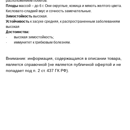
расположением побегов.
Плоды
массой – до 6 г. Они округлые, кожица и мякоть желтого цвета.
Кисловато-сладкий вкус и сочность замечательные.
Зимостойкость
высокая.
Устойчивость
к засухе средняя, к распространенным заболеваниям
высокая
Достоинства:
· высокая зимостойкость;
· иммунитет к грибковым болезням.
Внимание: информация, содержащаяся в описании товара,
является справочной (не является публичной офертой и не
попадает под п. 2 ст. 437 ГК РФ).