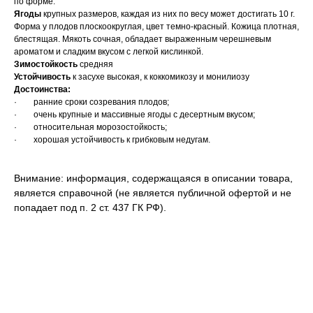
по форме.
Ягоды
крупных размеров, каждая из них по весу может достигать 10 г.
Форма у плодов плоскоокруглая, цвет темно-красный. Кожица плотная,
блестящая. Мякоть сочная, обладает выраженным черешневым
ароматом и сладким вкусом с легкой кислинкой.
Зимостойкость
средняя
Устойчивость
к засухе высокая, к коккомикозу и монилиозу
Достоинства:
· ранние сроки созревания плодов;
· очень крупные и массивные ягоды с десертным вкусом;
· относительная морозостойкость;
· хорошая устойчивость к грибковым недугам.
Внимание: информация, содержащаяся в описании товара,
является справочной (не является публичной офертой и не
попадает под п. 2 ст. 437 ГК РФ).