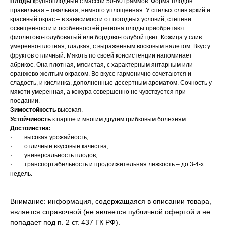
Плоды
крупноплодные с массой 50-60 граммов. Форма плодов
правильная – овальная, немного уплощенная. У спелых слив яркий и
красивый окрас – в зависимости от погодных условий, степени
освещенности и особенностей региона плоды приобретают
фиолетово-голубоватый или бордово-голубой цвет. Кожица у слив
умеренно-плотная, гладкая, с выраженным восковым налетом. Вкус у
фруктов отличный. Мякоть по своей консистенции напоминает
абрикос. Она плотная, мясистая, с характерным янтарным или
оранжево-желтым окрасом. Во вкусе гармонично сочетаются и
сладость, и кислинка, дополненные десертным ароматом. Сочность у
мякоти умеренная, а кожура совершенно не чувствуется при
поедании.
Зимостойкость
высокая.
Устойчивость
к парше и многим другим грибковым болезням.
Достоинства:
· высокая урожайность;
· отличные вкусовые качества;
· универсальность плодов;
· транспортабельность и продолжительная лежкость – до 3-4-х
недель.
Внимание: информация, содержащаяся в описании товара,
является справочной (не является публичной офертой и не
попадает под п. 2 ст. 437 ГК РФ).