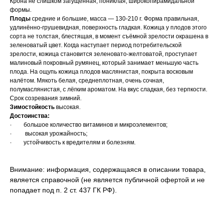
Крона не слишком загущенная, пониклая, широкопирамидальной
формы.
Плоды
средние и большие, масса — 130-210 г. Форма правильная,
удлинённо-грушевидная, поверхность гладкая. Кожица у плодов этого
сорта не толстая, блестящая, в момент съёмной зрелости окрашена в
зеленоватый цвет. Когда наступает период потребительской
зрелости, кожица становится зеленовато-желтоватой, проступает
малиновый покровный румянец, который занимает меньшую часть
плода. На ощупь кожица плодов маслянистая, покрыта восковым
налётом. Мякоть белая, среднеплотная, очень сочная,
полумаслянистая, с лёгким ароматом. На вкус сладкая, без терпкости.
Срок созревания
зимний.
Зимостойкость
высокая.
Достоинства:
· большое количество витаминов и микроэлементов;
· высокая урожайность;
· устойчивость к вредителям и болезням.
Внимание: информация, содержащаяся в описании товара,
является справочной (не является публичной офертой и не
попадает под п. 2 ст. 437 ГК РФ).