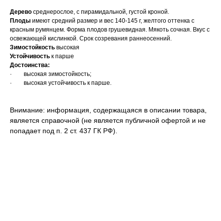
Дерево
среднерослое, с пирамидальной, густой кроной.
Плоды
имеют средний размер и вес 140-145 г, желтого оттенка с
красным румянцем. Форма плодов грушевидная. Мякоть сочная. Вкус с
освежающей кислинкой. Срок созревания раннеосенний.
Зимостойкость
высокая
Устойчивость
к парше
Достоинства:
· высокая зимостойкость;
· высокая устойчивость к парше.
Внимание: информация, содержащаяся в описании товара,
является справочной (не является публичной офертой и не
попадает под п. 2 ст. 437 ГК РФ).