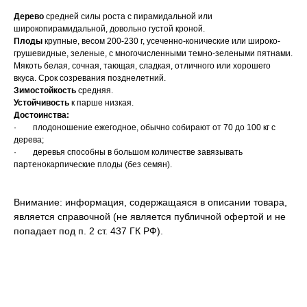
Дерево
средней силы роста с пирамидальной или
широкопирамидальной, довольно густой кроной.
Плоды
крупные, весом 200-230 г, усеченно-конические или широко-
грушевидные, зеленые, с многочисленными темно-зелеными пятнами.
Мякоть белая, сочная, тающая, сладкая, отличного или хорошего
вкуса. Срок созревания позднелетний.
Зимостойкость
средняя.
Устойчивость
к парше низкая.
Достоинства:
· плодоношение ежегодное, обычно собирают от 70 до 100 кг с
дерева;
· деревья способны в большом количестве завязывать
партенокарпические плоды (без семян).
Внимание: информация, содержащаяся в описании товара,
является справочной (не является публичной офертой и не
попадает под п. 2 ст. 437 ГК РФ).