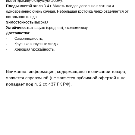
имеет красивую округлую форму.
Плоды
массой около 3-4 г. Мякоть плодов довольно плотная и
одновременно очень сочная. Небольшая косточка легко отделяется от
остального плода.
Зимостойкость
высокая
Устойчивость
к засухе (средняя), к коккомикозу
Достоинства:
· Самоплодность;
· Крупные и вкусные ягоды;
· Хорошая урожайность.
Внимание: информация, содержащаяся в описании товара,
является справочной (не является публичной офертой и не
попадает под п. 2 ст. 437 ГК РФ).