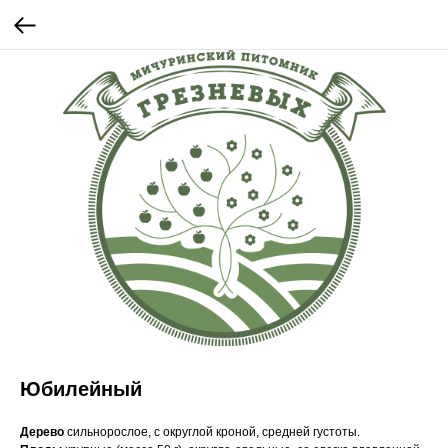
Юбилейный
Дерево
сильнорослое, с округлой кроной, средней густоты.