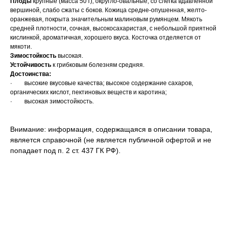
Плоды
крупные (масса 50 г), округло-овальные, со слегка вдавленной
вершиной, слабо сжаты с боков. Кожица средне-опушенная, желто-
оранжевая, покрыта значительным малиновым румянцем. Мякоть
средней плотности, сочная, высокосахаристая, с небольшой приятной
кислинкой, ароматичная, хорошего вкуса. Косточка отделяется от
мякоти.
Зимостойкость
высокая.
Устойчивость
к грибковым болезням средняя.
Достоинства:
· высокие вкусовые качества; высокое содержание сахаров,
органических кислот, пектиновых веществ и каротина;
· высокая зимостойкость.
Внимание: информация, содержащаяся в описании товара,
является справочной (не является публичной офертой и не
попадает под п. 2 ст. 437 ГК РФ).