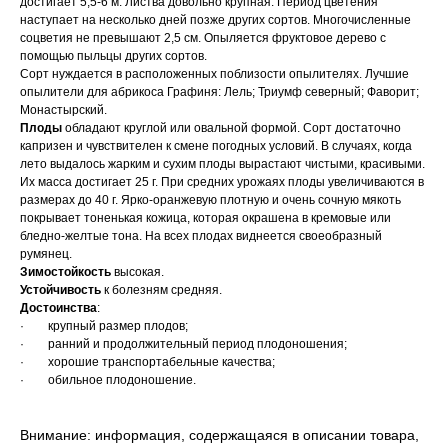
достигает 5,5-6 м. Листва довольно крупная. Период цветения
наступает на несколько дней позже других сортов. Многочисленные
соцветия не превышают 2,5 см. Опыляется фруктовое дерево с
помощью пыльцы других сортов.
Сорт нуждается в расположенных поблизости опылителях. Лучшие
опылители для абрикоса Графиня: Лель; Триумф северный; Фаворит;
Монастырский.
Плоды
обладают круглой или овальной формой. Сорт достаточно
капризен и чувствителен к смене погодных условий. В случаях, когда
лето выдалось жарким и сухим плоды вырастают чистыми, красивыми.
Их масса достигает 25 г. При средних урожаях плоды увеличиваются в
размерах до 40 г. Ярко-оранжевую плотную и очень сочную мякоть
покрывает тоненькая кожица, которая окрашена в кремовые или
бледно-желтые тона. На всех плодах виднеется своеобразный
румянец.
Зимостойкость
высокая.
Устойчивость
к болезням средняя.
Достоинства
:
· крупный размер плодов;
· ранний и продолжительный период плодоношения;
· хорошие транспортабельные качества;
· обильное плодоношение.
Внимание: информация, содержащаяся в описании товара,