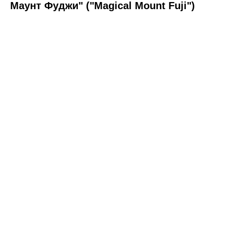
Маунт Фуджи" ("Magical Mount Fuji")