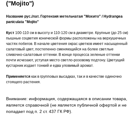
("Mojito")
Название рус./лат.
Гортензия метельчатая "Мохито" / Hydrangea
paniculata "Mojito"
Куст
100-110 см в высоту и 110-120 см в диаметре. Крупные (до 25 см)
пышные соцветия конической формы расположены на верхушечных
частях побегов. В начале цветения окрас цветков имеет насыщенный
салатовый цвет, постепенно сменяющийся на более светлые
сливочно-салатовые оттенки. В конце процесса зеленые оттенки
почти исчезают, уступая место светло-розовому подтону. Цветущий
кустарник издает тонкий и едва уловимый аромат.
Применяется
как в групповых высадках, так и в качестве одиночно
стоящего растения.
Внимание: информация, содержащаяся в описании товара,
является справочной (не является публичной офертой и не
попадает под п. 2 ст. 437 ГК РФ).