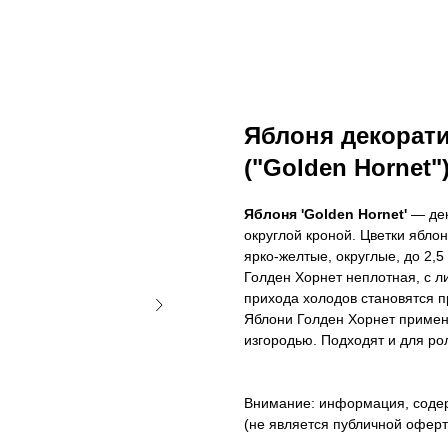
Яблоня декорати
("Golden Hornet"
Яблоня 'Golden Hornet'
— дек
округлой кроной. Цветки ябло
ярко-желтые, округлые, до 2,5
Голден Хорнет неплотная, с л
прихода холодов становятся п
Яблони Голден Хорнет применя
изгородью. Подходят и для ро
Внимание: информация, содер
(не является публичной оферто