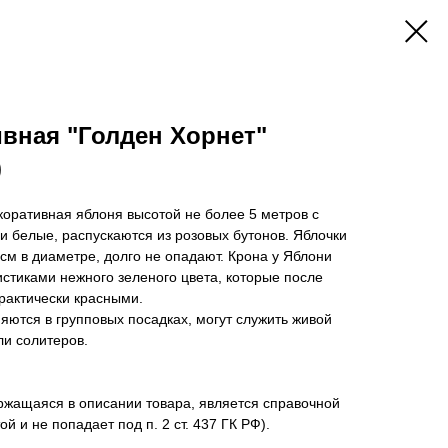
вная "Голден Хорнет"
)
оративная яблоня высотой не более 5 метров с
ни белые, распускаются из розовых бутонов. Яблочки
 см в диаметре, долго не опадают. Крона у Яблони
истиками нежного зеленого цвета, которые после
рактически красными.
ются в групповых посадках, могут служить живой
ли солитеров.
жащаяся в описании товара, является справочной
й и не попадает под п. 2 ст. 437 ГК РФ).