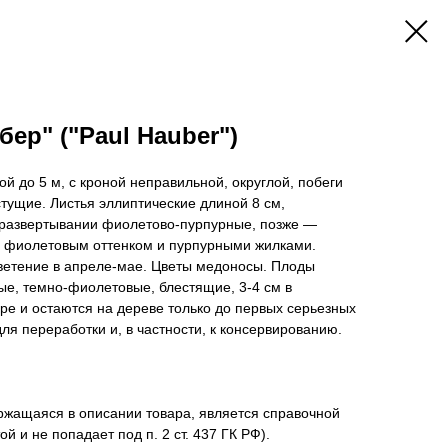
ер" ("Paul Hauber")
й до 5 м, с кроной неправильной, округлой, побеги
тущие. Листья эллиптические длиной 8 см,
 развертывании фиолетово-пурпурные, позже —
с фиолетовым оттенком и пурпурными жилками.
цветение в апреле-мае. Цветы медоносы. Плоды
ые, темно-фиолетовые, блестящие, 3-4 см в
ре и остаются на дереве только до первых серьезных
ля переработки и, в частности, к консервированию.
жащаяся в описании товара, является справочной
й и не попадает под п. 2 ст. 437 ГК РФ).