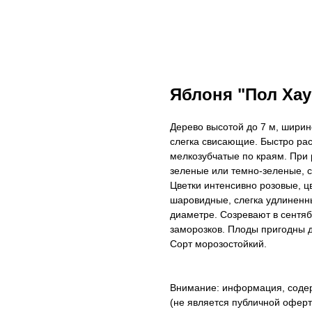
Яблоня "Пол Хауб
Дерево высотой до 7 м, ширино
слегка свисающие. Быстро рас
мелкозубчатые по краям. При
зеленые или темно-зеленые, 
Цветки интенсивно розовые, 
шаровидные, слегка удлиненн
диаметре. Созревают в сентяб
заморозков. Плоды пригодны д
Сорт морозостойкий.
Внимание: информация, содер
(не является публичной оферто