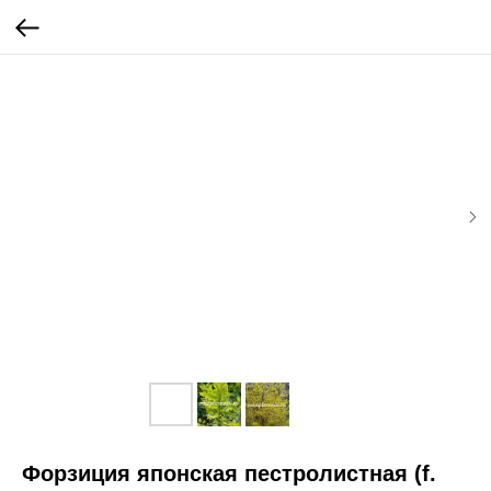
Форзиция японская пестролистная (f.