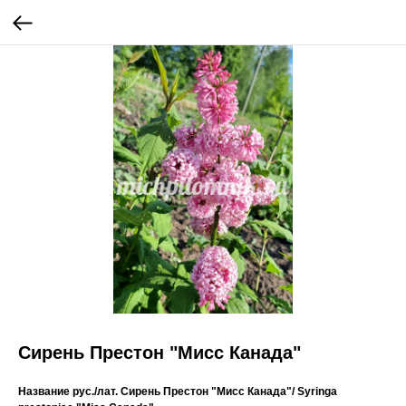
Сирень Престон "Мисс Канада"
Название рус./лат. Сирень Престон "Мисс Канада"/ Syringa