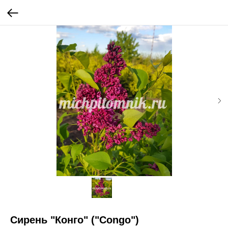
Сирень "Конго" ("Congo")