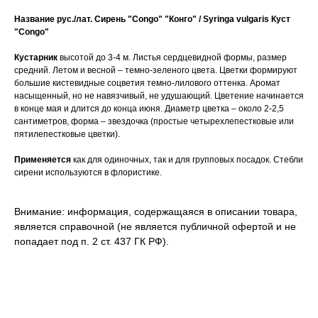
Название рус./лат. Сирень "Congo" "Конго" / Syringa vulgaris Куст
"Congo"
Кустарник
высотой до 3-4 м. Листья сердцевидной формы, размер
средний. Летом и весной – темно-зеленого цвета. Цветки формируют
большие кистевидные соцветия темно-лилового оттенка. Аромат
насыщенный, но не навязчивый, не удушающий. Цветение начинается
в конце мая и длится до конца июня. Диаметр цветка – около 2-2,5
сантиметров, форма – звездочка (простые четырехлепестковые или
пятилепестковые цветки).
Применяется
как для одиночных, так и для групповых посадок. Стебли
сирени используются в флористике.
Внимание: информация, содержащаяся в описании товара,
является справочной (не является публичной офертой и не
попадает под п. 2 ст. 437 ГК РФ).