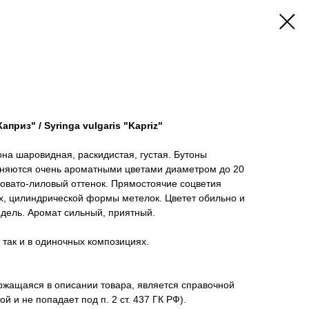
априз" / Syringa vulgaris "Kapriz"
она шаровидная, раскидистая, густая. Бутоны
еняются очень ароматными цветами диаметром до 20
овато-лиловый оттенок. Прямостоячие соцветия
х, цилиндрической формы метелок. Цветет обильно и
дель. Аромат сильный, приятный.
, так и в одиночных композициях.
жащаяся в описании товара, является справочной
й и не попадает под п. 2 ст. 437 ГК РФ).