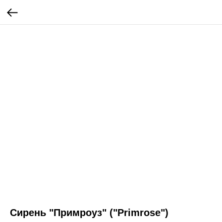
Сирень "Примроуз" ("Primrose")