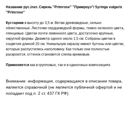
Название рус./лат.
Сирень "Primrose" "Примроуз"/ Syringa vulgaris
"Primrose"
Кустарник
в высоту до 3,5 м. Ветви древовидные, сильно
облиственные. Листочки сердцевидной формы, темно-зеленого цвета,
глянцевые. Цветки почти лимонного цвета, достаточно крупные,
округлой формы. Диаметр одного около 1,5 см. Собраны цветки в
соцветия длиной 20 см. Уникальную окраску имеют бутоны или цветки,
которые распустились наполовину. Как только они полностью
раскроются, оттенок становится слегка кремовым.
Применяется
как в групповых, так и в одиночных композициях.
Внимание: информация, содержащаяся в описании товара,
является справочной (не является публичной офертой и не
попадает под п. 2 ст. 437 ГК РФ).