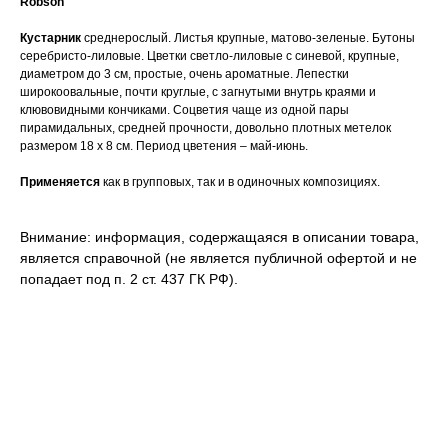
Robson"
Кустарник
среднерослый. Листья крупные, матово-зеленые. Бутоны
серебристо-лиловые. Цветки светло-лиловые с синевой, крупные,
диаметром до 3 см, простые, очень ароматные. Лепестки
широкоовальные, почти круглые, с загнутыми внутрь краями и
клювовидными кончиками. Соцветия чаще из одной пары
пирамидальных, средней прочности, довольно плотных метелок
размером 18 х 8 см. Период цветения – май-июнь.
Применяется
как в групповых, так и в одиночных композициях.
Внимание: информация, содержащаяся в описании товара,
является справочной (не является публичной офертой и не
попадает под п. 2 ст. 437 ГК РФ).