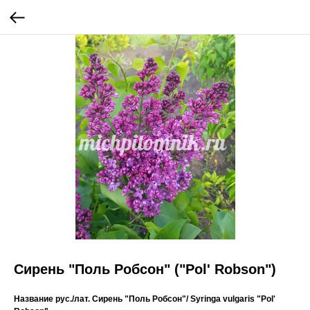
Сирень "Поль Робсон" ("Pol' Robson")
Название рус./лат.
Сирень "Поль Робсон"/ Syringa vulgaris "Pol'