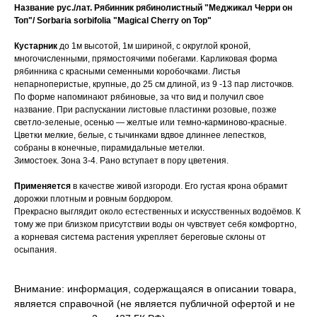
Название рус./лат.
Рябинник рябинолистный "Меджикал Черри он
Топ"/ Sorbaria sorbifolia "Magical Cherry on Top"
Кустарник
до 1м высотой, 1м шириной, с округлой кроной,
многочисленными, прямостоячими побегами. Карликовая форма
рябинника с красными семенными коробочками. Листья
непарноперистые, крупные, до 25 см длиной, из 9 -13 пар листочков.
По форме напоминают рябиновые, за что вид и получил свое
название. При распускании листовые пластинки розовые, позже
светло-зеленые, осенью — желтые или темно-карминово-красные.
Цветки мелкие, белые, с тычинками вдвое длиннее лепестков,
собраны в конечные, пирамидальные метелки.
Зимостоек. Зона 3-4. Рано вступает в пору цветения.
Применяется
в качестве живой изгороди. Его густая крона обрамит
дорожки плотным и ровным бордюром.
Прекрасно выглядит около естественных и искусственных водоёмов. К
тому же при близком присутствии воды он чувствует себя комфортно,
а корневая система растения укрепляет береговые склоны от
осыпания.
Внимание: информация, содержащаяся в описании товара,
является справочной (не является публичной офертой и не