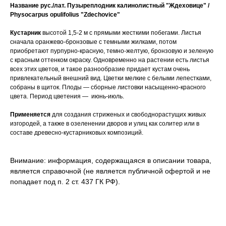
Название рус./лат.
Пузыреплодник калинолистный "Ждеховице" /
Physocarpus opulifolius "Zdechovice"
Кустарник
высотой 1,5-2 м с прямыми жесткими побегами. Листья
сначала оранжево-бронзовые с темными жилками, потом
приобретают пурпурно-красную, темно-желтую, бронзовую и зеленую
с красным оттенком окраску. Одновременно на растении есть листья
всех этих цветов, и такое разнообразие придает кустам очень
привлекательный внешний вид. Цветки мелкие с белыми лепестками,
собраны в щиток. Плоды — сборные листовки насыщенно-красного
цвета. Период цветения — июнь-июль.
Применяется
для создания стриженых и свободнорастущих живых
изгородей, а также в озеленении дворов и улиц как солитер или в
составе древесно-кустарниковых композиций.
Внимание: информация, содержащаяся в описании товара,
является справочной (не является публичной офертой и не
попадает под п. 2 ст. 437 ГК РФ).