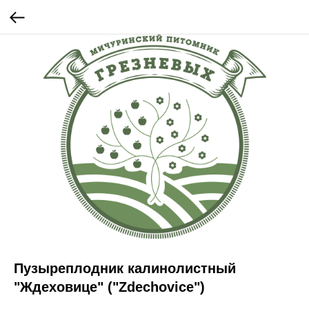
Пузыреплодник калинолистный
"Ждеховице" ("Zdechovice")