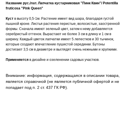
Название рус./лат.
Лапчатка кустарниковая "Пинк Квин"/ Potentilla
fruticosa "Pink Queen"
Куст
в высоту 0,5-1м. Растение имеет вид шара, благодаря густой
пышной кроне. Листья растения перистые, волосистые, заостренной
формы. Сначала имеют зеленый цвет, затем к нему добавляется
серебристый оттенок. Вырастают не более 3 см в длину и 1 см в
ширину. Каждый цветок лапчатки имеет 5 лепестков и 30 тычинок,
которые создают впечатление пушистой серединки. Бутоны
достигают 3,5 см в диаметре и выглядят очень нежными и хрупкими.
Применяется
в дизайне и озеленении садовых участков.
Внимание: информация, содержащаяся в описании товара,
является справочной (не является публичной офертой и не
попадает под п. 2 ст. 437 ГК РФ).