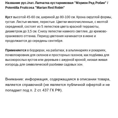
Название рус./лат.
Лапчатка кустарниковая "Мэрион Ред Робин" /
Potentilla Fruticosa "Marian Red Robin"
Куст
высотой 45-60 см, шириной до 80-100 см. Крона округлой формы,
густая. Листья мелкие, перистые. Цветки многочисленные, с желтой
серединкой, состоят из 5 лепестков цвета красной терракоты,
диаметром до 3,5 см. Снизу лепестки намного светлее, до кремово-
оранжевого оттенка. Период цветения начинается в июне и
продолжается до середины сентября.
Применяется
в бордюрах, на рабатках, в альпинариях и рокариях,
почвопокровник для склонов и просторных газонов, как подбивка для
высокорослых кустов или деревьев с ажурной кроной, низкая живая
изгородь для символической разбивки садовых зон.
Внимание: информация, содержащаяся в описании товара,
является справочной (не является публичной офертой и не
попадает под п. 2 ст. 437 ГК РФ).