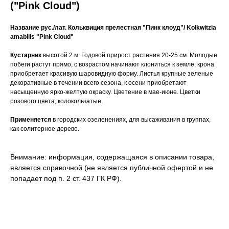
("Pink Cloud")
Название рус./лат.
Кольквиция прелестная "Пинк клоуд"/ Kolkwitzia
amabilis "Pink Cloud"
Кустарник
высотой 2 м. Годовой прирост растения 20-25 см. Молодые
побеги растут прямо, с возрастом начинают клониться к земле, крона
приобретает красивую шаровидную форму. Листья крупные зеленые
декоративные в течении всего сезона, к осени приобретают
насыщенную ярко-желтую окраску. Цветение в мае-июне. Цветки
розового цвета, колокольчатые.
Применяется
в городских озеленениях, для высаживания в группах,
как солитерное дерево.
Внимание: информация, содержащаяся в описании товара,
является справочной (не является публичной офертой и не
попадает под п. 2 ст. 437 ГК РФ).