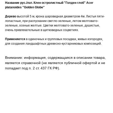
Название рус./лат.
Клен остролистный "Голден глоб" Acer
platanoides "Golden Globe"
Дерево
высотой 5 м, крона шаровидная диаметром 4м. Листья пяти-
лопастные, при распускании светло-зеленые, летом желтовато-
зеленые, осенью желтые. Цветки желтовато-зеленые, душистые,
очень привлекательные в щитковидных соцветиях.
Применяется
в одиночных и групповых посадках, живых изгородях,
для создания ландшафтных древесно-кустарниковых композиций.
Внимание: информация, содержащаяся в описании товара,
является справочной (не является публичной офертой и не
попадает под п. 2 ст. 437 ГК РФ).