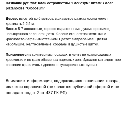
Название рус./лат.
Клен остролистны "Глобозум" штамб / Acer
platanoides "Globosum"
Дерево
высотой до 6 метров, в диаметре размах кроны может
достигать 2-2,5 м.
Листья 5-7 лопастные, хорошо выраженными дугами прожилок,
насыщенного зеленого цвета. К осени становятся желтыми с
красновато-багряным оттенком. Цветет в апреле-мае. Цветки
небольшие, желто-зеленые, собраны в душистые щитки.
Применяется
в солитерных посадках, в ленту по краям садовых
дорожек или по краю обширных парковых зон. Идеален как акцентное
растение в различных древесно-кустарниковых группах.
Внимание: информация, содержащаяся в описании товара,
является справочной (не является публичной офертой и не
попадает под п. 2 ст. 437 ГК РФ).