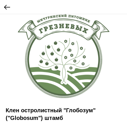
Клен остролистный "Глобозум"
("Globosum") штамб