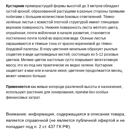
Кустарник
пряморастущей формы высотой до 3 метров обладает
густой кроной, образованной растущими в разные стороны прямыми
побегами с большим количеством боковых ответвлений. Тёмно-
зелёные листья с кожистой плотной структурой имеют глянцевую
верхнюю поверхность. Нижняя поверхность листа жёлтого цвета,
опушённая, почти войлочная в начале развития, становится
постепенно почти голой во взрослом виде. Осенью листья
окрашиваются в тёмные тона от красно-коричневой до тёмно-
бордовой палитры. В пору цветения кизильник образует рыхлые
соцветия в виде щитковидных кистей, состоящих из 5-12 розовых
цветков. Мелкие цветки настолько густо покрывают вегетативную
массу, что из-под них практически не видно зелени. Кустарник
зацветает в мае или в начале июня, цветение продолжается месяц,
может немного больше.
Применяется
как живые изгороди различной высоты и назначения,
используют растение для зонирования, причём без особых
финансовых затрат.
Внимание: информация, содержащаяся в описании товара,
является справочной (не является публичной офертой и не
попадает под п. 2 ст. 437 ГК РФ).