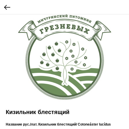
Кизильник блестящий
Название рус./лат.
Кизильник блестящий/ Cotoneáster lucídus