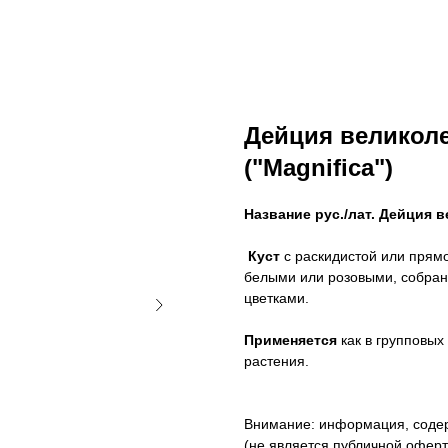
Дейция великол
("Magnifica")
Название рус./лат.
Дейция ве
Куст
с раскидистой или прямо
белыми или розовыми, собран
цветками.
Применяется
как в групповых
растения.
Внимание: информация, содер
(не является публичной оферто