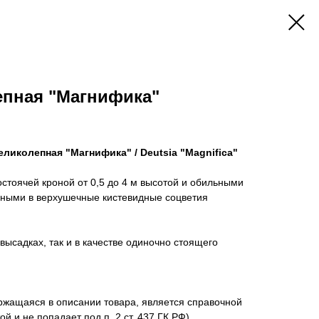
епная "Магнифика"
ликолепная "Магнифика" / Deutsia "Magnifica"
стоячей кроной от 0,5 до 4 м высотой и обильными
ными в верхушечные кистевидные соцветия
 высадках, так и в качестве одиночно стоящего
жащаяся в описании товара, является справочной
й и не попадает под п. 2 ст. 437 ГК РФ).