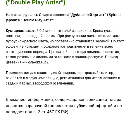
("Double Play Artist")
Название рус./лат.
Спирея японская "Дубль плей артист" / Spiraea
japonica "Double Play Artist"
Кустарник
высотой 0,9 м и почти такой же ширины. Крона густая,
плотная, шаровидной формы. При распускании листовая пластинка
пурпурно-красного цвета, но постепенно становится зеленой. Но этот
эффект не исчезает и сохраняется практически в течение всего
вегетационного периода. Цветки собраны в щитковидные соцветия,
темно-розовые, с лиловыми оттенками в полном роспуске. Период
цветения – июль-октябрь.
Применяется
для садиков дикой природы, прекрасный солитер,
впишется в любую композицию, рекомендован для использования в
садах и парках, в городском озеленении.
Внимание: информация, содержащаяся в описании товара,
является справочной (не является публичной офертой и не
попадает под п. 2 ст. 437 ГК РФ).