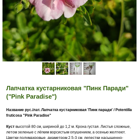
Лапчатка кустарниковая "Пинк Паради"
("Pink Paradise")
Название рус./лат. Лапчатка кустарниковая 'Пинк паради' / Potentilla
fruticosa "Pink Paradise"
Куст
высотой 80 см, шириной до 1,2 м. Крона густая. Листья сложные,
летом зеленые с лёгким ворсистым опушением, а осенью желтеют.
Цветки полумахровые, диаметром 2,5-3 см, лепестки насыщенно-