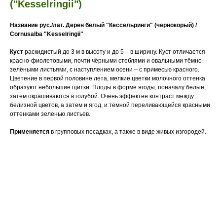
("Kesselringii")
Название рус./лат.
Дерен белый "Кессельринги" (чернокорый) /
Cornusalba "Kesselringii"
Куст
раскидистый до 3 м в высоту и до 5 – в ширину. Куст отличается
красно-фиолетовыми, почти чёрными стеблями и овальными тёмно-
зелёными листьями, с наступлением осени – с примесью красного.
Цветение в первой половине лета, мелкие цветки молочного оттенка
образуют небольшие щитки. Плоды в форме ягоды, поначалу белые,
затем окрашиваются в голубой. Очень эффектен контраст между
белизной цветов, а затем и ягод, и тёмной переливающейся красными
оттенками зеленью листьев.
Применяется
в групповых посадках, а также в виде живых изгородей.