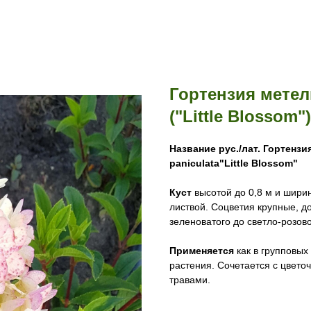
Гортензия метел
("Little Blossom")
Название рус./лат.
Гортензи
paniculata"Little Blossom"
Куст
высотой до 0,8 м и шири
листвой. Соцветия крупные, до
зеленоватого до светло-розово
Применяется
как в групповых
растения. Сочетается с цвет
травами.