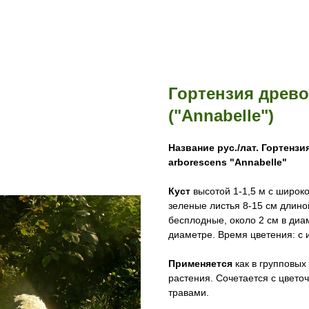
Гортензия древ
("Annabelle")
Название рус./лат.
Гортензи
arborescens "Annabelle"
Куст
высотой 1-1,5 м с широк
зеленые листья 8-15 см длин
бесплодные, около 2 см в диа
диаметре. Время цветения: с 
Применяется
как в групповых
растения. Сочетается с цвет
травами.