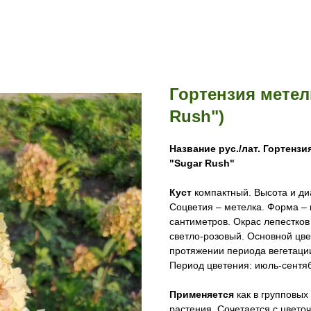
Гортензия метел
Rush")
Название рус./лат.
Гортензия
"Sugar Rush"
Куст
компактный. Высота и ди
Соцветия – метелка. Форма – 
сантиметров. Окрас лепестков
светло-розовый. Основной цве
протяжении периода вегетации
Период цветения: июль-сентя
Применяется
как в групповых
растения. Сочетается с цвет