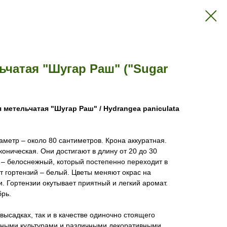
ьчатая "Шугар Раш" ("Sugar
 метельчатая "Шугар Раш" / Hydrangea paniculata
аметр – около 80 сантиметров. Крона аккуратная.
коническая. Они достигают в длину от 20 до 30
 – белоснежный, который постепенно переходит в
т гортензий – белый. Цветы меняют окрас на
. Гортензии окутывает приятный и легкий аромат.
брь.
 высадках, так и в качестве одиночно стоящего
очными культурами и различными декоративными