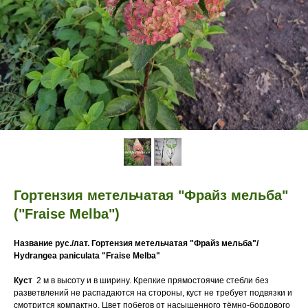
Гортензия метельчатая "Фрайз мельба"
("Fraise Melba")
Название рус./лат. Гортензия метельчатая "Фрайз мельба"/
Hydrangea paniculata "Fraise Melba"
Куст
2 м в высоту и в ширину. Крепкие прямостоячие стебли без
разветвлений не распадаются на стороны, куст не требует подвязки и
смотрится компактно. Цвет побегов от насыщенного тёмно-бордового