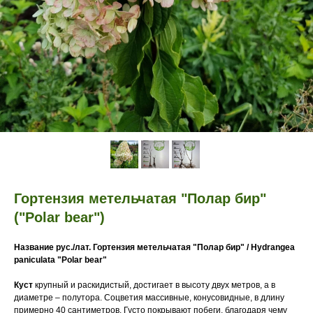
Гортензия метельчатая "Полар бир"
("Polar bear")
Название рус./лат. Гортензия метельчатая "Полар бир" / Hydrangea
paniculata "Polar bear"
Куст
крупный и раскидистый, достигает в высоту двух метров, а в
диаметре – полутора. Соцветия массивные, конусовидные, в длину
примерно 40 сантиметров. Густо покрывают побеги, благодаря чему