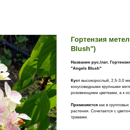
Гортензия метел
Blush")
Название рус./лат.
Гортензия
"Angels Blush"
Куст
высокорослый, 2,5-3,0 ме
конусовидными крупными мете
розовеющими цветками, а к о
Применяется
как в групповых
растения. Сочетается с цвет
травами.