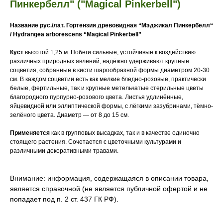
Пинкербелл" ("Magical Pinkerbell")
Название рус./лат.
Гортензия древовидная “Мэджикал Пинкербелл“
/ Hydrangea arborescens “Magical Pinkerbell”
Куст
высотой 1,25 м. Побеги сильные, устойчивые к воздействию
различных природных явлений, надёжно удерживают крупные
соцветия, собранные в кисти шарообразной формы диаметром 20-30
см. В каждом соцветии есть как мелкие бледно-розовые, практически
белые, фертильные, так и крупные метельчатые стерильные цветы
благородного пурпурно-розового цвета. Листья удлинённые,
яйцевидной или эллиптической формы, с лёгкими зазубринами, тёмно-
зелёного цвета. Диаметр — от 8 до 15 см.
Применяется
как в групповых высадках, так и в качестве одиночно
стоящего растения. Сочетается с цветочными культурами и
различными декоративными травами.
Внимание: информация, содержащаяся в описании товара,
является справочной (не является публичной офертой и не
попадает под п. 2 ст. 437 ГК РФ).