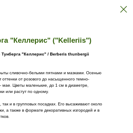
а "Келлерис" ("Kelleriis")
Тунберга "Келлерис" / Berberis thunbergii
рыты сливочно-белыми пятнами и мазками. Осенью
т оттенки от розового до насыщенного темно-
– мае. Цветы маленькие, до 1 см в диаметре,
чки или растут по одному.
, так и в групповых посадках. Его высаживают около
ки, а также в формате декоративных изгородей и в
тков.