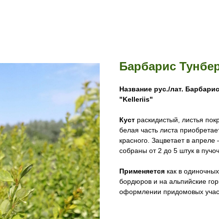
Барбарис Тунберг
Название рус./лат.
Барбарис 
"Kelleriis"
Куст
раскидистый, листья пок
белая часть листа приобретае
красного. Зацветает в апреле 
собраны от 2 до 5 штук в пучо
Применяется
как в одиночных
бордюров и на альпийские гор
оформлении придомовых учас