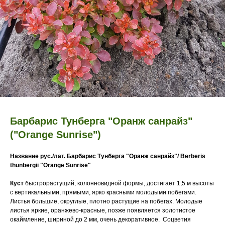
Барбарис Тунберга "Оранж санрайз"
("Orange Sunrise")
Название рус./лат.
Барбарис Тунберга "Оранж санрайз"/ Berberis
thunbergii "Orange Sunrise"
Куст
быстрорастущий, колонновидной формы, достигает 1,5 м высоты
с вертикальными, прямыми, ярко красными молодыми побегами.
Листья большие, округлые, плотно растущие на побегах. Молодые
листья яркие, оранжево-красные, позже появляется золотистое
окаймление, шириной до 2 мм, очень декоративное. Соцветия